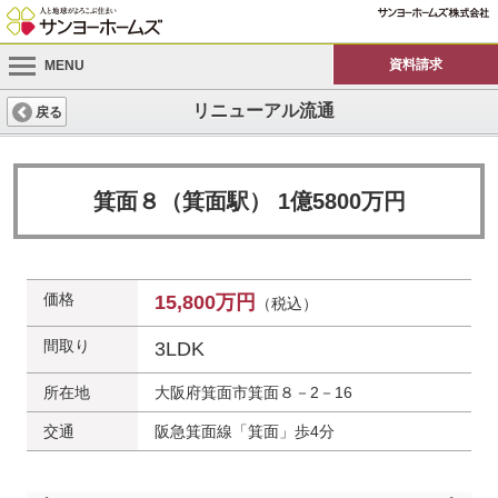
資料請求
MENU
リニューアル流通
戻る
箕面８（箕面駅） 1億5800万円
価格
15,800万円
（税込）
間取り
3LDK
所在地
大阪府箕面市箕面８－2－16
交通
阪急箕面線「箕面」歩4分
外観
外