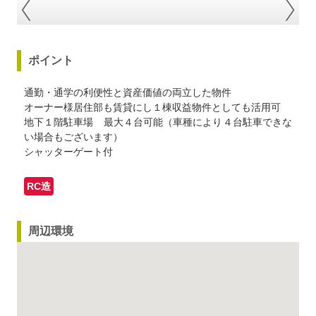
1/8
2
ポイント
通勤・通学の利便性と資産価値の両立した物件
オーナー様居住部も賃貸にし１棟収益物件としても活用可
地下１階駐車場 最大４台可能（車種により４台駐車できな
い場合もございます）
シャッターゲート付
RC造
周辺環境