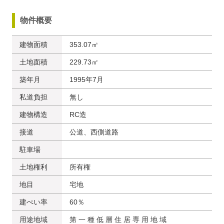
物件概要
建物面積
353.07㎡
土地面積
229.73㎡
築年月
1995年7月
私道負担
無し
建物構造
RC造
接道
公道、西側道路
駐車場
土地権利
所有権
地目
宅地
建ぺい率
60％
用途地域
第 ⼀ 種 低 層 住 居 専 ⽤ 地 域