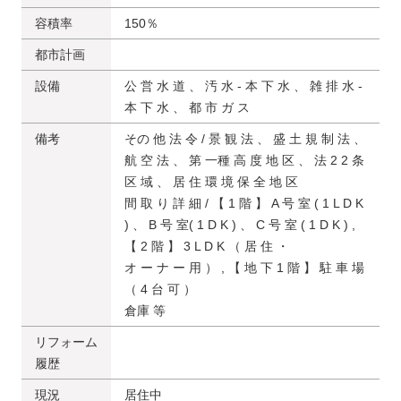
容積率
150％
都市計画
設備
公 営 ⽔ 道 、 汚 ⽔ ‐ 本 下 ⽔ 、 雑 排 ⽔ -
本 下 ⽔ 、 都 市 ガ ス
備考
その 他 法 令 / 景 観 法 、 盛 ⼟ 規 制 法 、
航 空 法 、 第 ⼀種 ⾼ 度 地 区 、 法 2 2 条
区 域 、 居 住 環 境 保 全 地 区
間 取 り 詳 細 / 【 1 階 】 A 号 室 ( 1 L D K
) 、 B 号 室( 1 D K ) 、 C 号 室 ( 1 D K ) ,
【 2 階 】 3 L D K （ 居 住 ・
オ ー ナ ー ⽤ ） , 【 地 下 1 階 】 駐 ⾞ 場
（ 4 台 可 ）
倉庫 等
リフォーム
履歴
現況
居住中