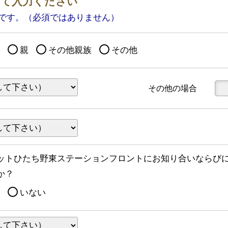
いて入力ください
です。（必須ではありません）
人
親
その他親族
その他
その他の場合
ットひたち野東ステーションフロントにお知り合いならび
か？
る
いない