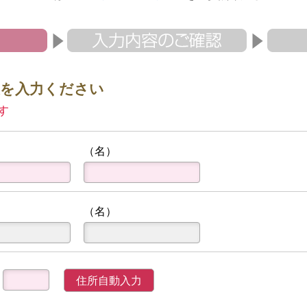
報を入力ください
す
（名）
（名）