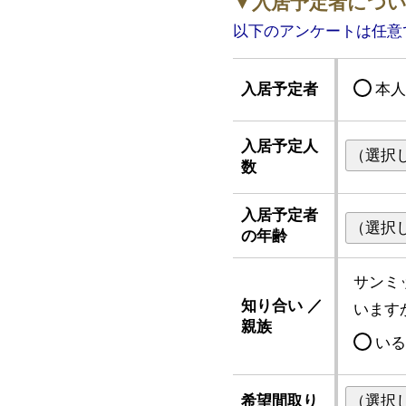
▼入居予定者につ
以下のアンケートは任意
入居予定者
本
入居予定人
数
入居予定者
の年齢
サンミ
知り合い ／
います
親族
い
希望間取り