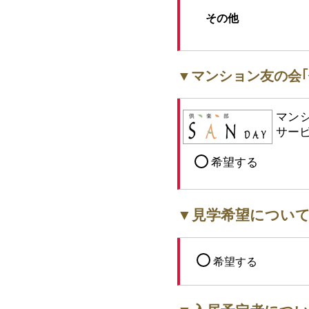
その他
▼マンション友の会｢
マン
サー
希望する
▼見学希望につい
希望する