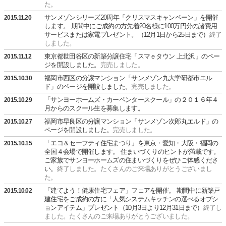
た。
サンメゾンシリーズ20周年「クリスマスキャンペーン」を開催
2015.11.20
します。 期間中にご成約の方先着20名様に100万円分の諸費用
サービスまたは家電プレゼント。（12月1日から25日まで）
終了
しました。
東京都世田谷区の新築分譲住宅「スマｅタウン 上北沢」のペー
2015.11.12
ジを開設しました。
完売しました。
福岡市西区の分譲マンション「サンメゾン九大学研都市エル
2015.10.30
ド」のページを開設しました。
完売しました。
「サンヨーホームズ・カーペンタースクール」の２０１６年４
2015.10.29
月からのスクール生を募集します。
福岡市早良区の分譲マンション「サンメゾン次郎丸エルド」の
2015.10.27
ページを開設しました。
完売しました。
「エコ＆セーフティ住宅まつり」を東京・愛知・大阪・福岡の
2015.10.15
全国４会場で開催します。 住まいづくりのヒントが満載です。
ご家族でサンヨーホームズの住まいづくりをぜひご体感くださ
い。
終了しました。たくさんのご来場ありがとうございまし
た。
「建てよう！健康住宅フェア」フェアを開催。 期間中に新築戸
2015.10.02
建住宅をご成約の方に「人気システムキッチンの選べるオプシ
ョンアイテム」プレゼント（10月3日より12月31日まで）
終了し
ました。たくさんのご来場ありがとうございました。