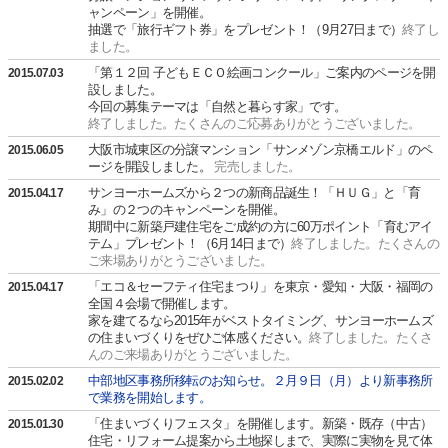
ャンペーン」を開催。
抽選で「旅行ギフト券」をプレゼント！（9月27日まで）
終了し
ました。
「第１２回 子どもＥＣＯ絵画コンクール」ご案内のページを開
2015.07.03
設しました。
今回の募集テーマは「自然と暮らす家」です。
終了しました。たくさんのご応募ありがとうございました。
大阪市城東区の分譲マンション「サンメゾン京橋エルド」のペ
2015.06.05
ージを開設しました。
完売しました。
サンヨーホームズから２つの新商品誕生！「ＨＵＧ」と「育
2015.04.17
み」の２つのキャンペーンを開催。
期間中に新築戸建住宅をご成約の方に60万ポイント「育むアイ
テム」プレゼント！（6月14日まで）
終了しました。たくさんの
ご来場ありがとうございました。
「エコ＆セーフティ住宅まつり」を東京・愛知・大阪・福岡の
2015.04.17
全国４会場で開催します。
家を建てるなら2015年がベストタイミング、サンヨーホームズ
の住まいづくりをぜひご体感ください。
終了しました。たくさ
んのご来場ありがとうございました。
中部地区事務所移転のお知らせ。２月９日（月）より新事務所
2015.02.02
で業務を開始します。
「住まいづくりフェスタ」を開催します。新築・既存（中古）
2015.01.30
住宅・リフォーム提案から土地探しまで、実際に実物を見て体