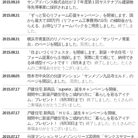
サンアドバンス株式会社が２７年度第１回サステナブル建築物
2015.09.10
等先導事業に採択されました。
「ずっと安心リフォーム応援キャンペーン」を開催します。国
2015.08.31
から最大で100万円（リフォーム工事費用の1/3）の補助金がも
らえる、お得なリフォームパックをご用意しました。
終了しま
した。
横浜市青葉区のリノベーションマンション「サンリーノ青葉
2015.08.31
台」のページを開設しました。
完売しました。
「住まいづくりフェスタ」を開催します。新築・中古住宅・リ
2015.08.11
フォーム提案から土地探しまで、実際に見て感じて、納得でき
る体感型イベントです！（9月末まで）
終了しました。たくさ
んのご来場ありがとうございました。
熊本市中央区の分譲マンション「サンメゾン九品寺エルド」の
2015.08.05
ページを開設しました。
完売しました。
戸建住宅 新商品「superior」誕生キャンペーンを開催。
2015.07.17
期間中に新築戸建住宅をご成約の方に「暮らしを彩るアイテ
ム」プレゼント！（9月30日まで）
終了しました。たくさんの
ご来場ありがとうございました。
戸建住宅 新商品「ＨＵＧ」誕生キャンペーンを開催。
2015.07.17
期間中に新築戸建住宅をご成約の方に「暮らしを彩るアイテ
ム」プレゼント！（9月30日まで）
終了しました。たくさんのご
来場ありがとうございました。
分譲マンション サンメゾンシリーズ20周年「サンクスサマーキ
2015.07.17