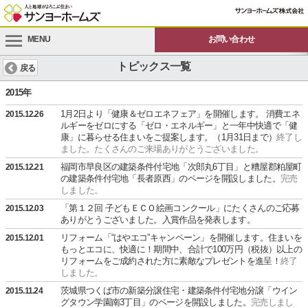
MENU
お問い合わせ
トピックス一覧
戻る
2015年
1月2日より「健康＆ゼロエネフェア」を開催します。 消費エネ
2015.12.26
ルギーをゼロにする「ゼロ・エネルギー」と一年中快適で「健
康」に暮らせる住まいをご提案します。（1月31日まで）
終了し
ました。たくさんのご来場ありがとうございました。
福岡市早良区の建築条件付宅地「次郎丸6丁目」と糟屋郡粕屋町
2015.12.21
の建築条件付宅地「長者原西」のページを開設しました。
完売
しました。
「第１２回 子どもＥＣＯ絵画コンクール」にたくさんのご応募
2015.12.03
ありがとうございました。入賞作品を発表します。
リフォーム「“はやエコ”キャンペーン」を開催します。住まいを
2015.12.01
もっとエコに、快適に！期間中、合計で100万円（税抜）以上の
リフォームをご成約された方に素敵なプレゼントを進呈！
終了
しました。
茨城県つくば市の新築分譲住宅・建築条件付宅地分譲「ウイン
2015.11.24
グタウン学園南3丁目」のページを開設しました。
完売しまし