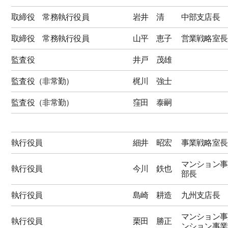
取締役 常務執行役員
岩井 清
中部支店長
取締役 常務執行役員
山平 恵子
営業戦略室長
監査役
井戸 茂雄
監査役（非常勤）
梶川 強士
監査役（非常勤）
窪田 泰嗣
執行役員
細井 昭宏
事業戦略室長
マンション事
執行役員
今川 鉄也
部長
執行役員
島崎 耕造
九州支店長
マンション事
執行役員
栗田 勝正
ンション事業