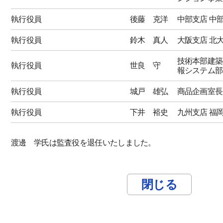
執行役員
後藤 克洋
中部支店 中
執行役員
鈴木 真人
大阪支店 北
技術本部建築
執行役員
世良 守
報システム部
執行役員
城戸 雄弘
商品企画室長
執行役員
下井 裕史
九州支店 福
渡邊 学氏は監査役を退任いたしました。
閉じる