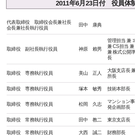
2011年6月23日付 役員体
代表取締役 取締役会長兼社長
田中 康典
会長兼社長執行役員
管理担当 兼 ｺﾝ
兼 CS担当 兼
取締役 副社長執行役員
神原 賴男
兼 株式公開
長
大阪支店長 
取締役 専務執行役員
美山 正人
所長
取締役 専務執行役員
塚本 敏秀
技術本部長
マンション事
取締役 専務執行役員
松岡 久志
発企画部長
取締役 常務執行役員
田中 教二
東京支店長
取締役 常務執行役員
大西 誠二
財務部長