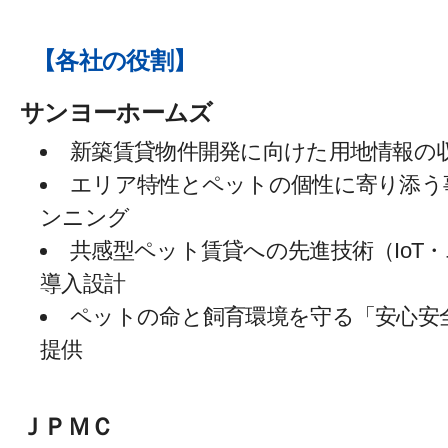
【各社の役割】
サンヨーホームズ
〒550-0005 大阪府大阪市西区西本町一丁目４番１号
新築賃貸物件開発に向けた用地情報の
オリックス本町ビル
TEL：06-6578-3407 FAX：06-6578-3458 （担当：齋
エリア特性とペットの個性に寄り添う
藤、藤巻）
ンニング
共感型ペット賃貸への先進技術（IoT
導入設計
ペットの命と飼育環境を守る「安心安
提供
ＪＰＭＣ