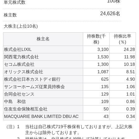
100株
単元株式数
24,626名
株主数
大株主(上位10名)
持株数(千
持株比率
株主名
株)
(％)
株式会社LIXIL
3,100
24.28
関西電力株式会社
1,530
11.98
セコム株式会社
1,300
10.18
オリックス株式会社
1,087
8.51
株式会社日本カストディ銀行
625
4.90
サンヨーホームズ従業員持株会
135
1.06
合同会社センス
129
1.01
中島 和信
109
0.86
住友生命保険相互会社
50
0.39
MACQUARIE BANK LIMITED DBU AC
43
0.34
（注）1
当社は自己株式719千株保有しておりますが、上記大株
主からは除外しております。
2
持株比率は、自己株式を控除して計算しております。