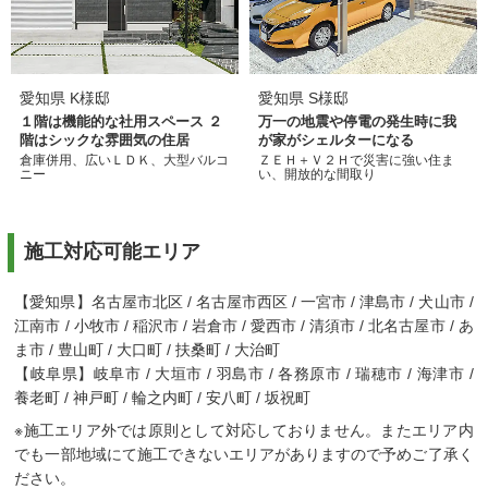
愛知県 K様邸
愛知県 S様邸
１階は機能的な社用スペース ２
万一の地震や停電の発生時に我
階はシックな雰囲気の住居
が家がシェルターになる
倉庫併用、広いＬＤＫ、大型バルコ
ＺＥＨ＋Ｖ２Ｈで災害に強い住ま
ニー
い、開放的な間取り
施工対応可能エリア
【愛知県】名古屋市北区 / 名古屋市西区 / 一宮市 / 津島市 / 犬山市 /
江南市 / 小牧市 / 稲沢市 / 岩倉市 / 愛西市 / 清須市 / 北名古屋市 / あ
ま市 / 豊山町 / 大口町 / 扶桑町 / 大治町
【岐阜県】岐阜市 / 大垣市 / 羽島市 / 各務原市 / 瑞穂市 / 海津市 /
養老町 / 神戸町 / 輪之内町 / 安八町 / 坂祝町
※施工エリア外では原則として対応しておりません。またエリア内
でも一部地域にて施工できないエリアがありますので予めご了承く
ださい。