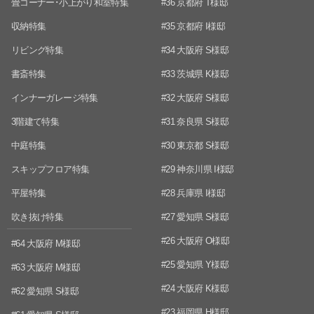
畳コーナー･小上がり和室特集
#36 京都府 T様邸
収納特集
#35 京都府 I様邸
リビング特集
#34 大阪府 S様邸
書斎特集
#33 茨城県 K様邸
インナーガレージ特集
#32 大阪府 S様邸
3階建て特集
#31 奈良県 S様邸
中庭特集
#30 東京都 S様邸
スキップフロア特集
#29 神奈川県 I様邸
平屋特集
#28 兵庫県 I様邸
吹き抜け特集
#27 愛知県 S様邸
#26 大阪府 O様邸
#64 大阪府 M様邸
#25 愛知県 Y様邸
#63 大阪府 M様邸
#24 大阪府 K様邸
#62 愛知県 S様邸
#23 福岡県 H様邸