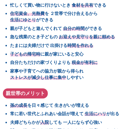
忙しくて買い物に行けないとき
食材を共有
できる
住宅資金、光熱費
を
２世帯で分け合えるから
生活にゆとり
ができる
親が子どもと遊んでくれて
自分の時間
ができる
急な残業のとき子どもの
お迎えや見守りを親に頼める
たまには夫婦だけで
出掛ける
時間を作れる
子どもの帰宅時
に親が家にいると安心
自分たちだけの家づくりよりも
税金が有利に
家事や子育てへの協力が親から得られ
ストレスが減少し仕事に集中
しやすい
親世帯のメリット
孫の成長
を日々感じて
生きがいが増える
常に若い世代とふれあい会話が増えて
生活にハリ
が出る
夫婦どちらかが
入院
しても
一人にならず心強い