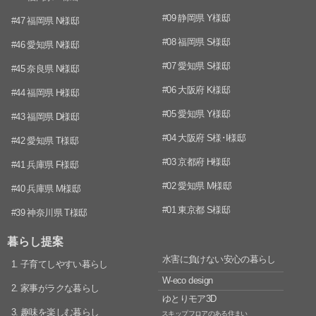
#09 静岡県 Y様邸
#47 福岡県 N様邸
#08 福岡県 S様邸
#46 愛知県 N様邸
#07 愛知県 S様邸
#45 奈良県 N様邸
#06 大阪府 K様邸
#44 福岡県 H様邸
#05 愛知県 Y様邸
#43 福岡県 D様邸
#04 大阪府 S様･I様邸
#42 愛知県 T様邸
#03 京都府 H様邸
#41 兵庫県 F様邸
#02 愛知県 M様邸
#40 兵庫県 M様邸
#01 東京都 S様邸
#39 神奈川県 T様邸
暮らし提案
水害に負けない安心の暮らし
1. 子育てしやすい暮らし
W-eco design
2. 家事がラクな暮らし
ゆとりモア3D
3. 趣味を楽しむ暮らし
スキップフロアのある住まい