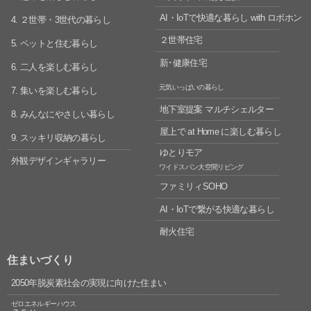
AI・IoTで快適な暮らし
with ロボホン
4. ２世帯・3世代の暮らし
２世帯住宅
5. ペットと住む暮らし
新･健康住宅
6. 二人を楽しむ暮らし
元気いっぱいの暮らし
7. 集いを楽しむ暮らし
地下室提案 マルチシェルター
8. みんなにやさしい暮らし
屋上で at Home に楽しむ暮らし
9. スッキリ収納の暮らし
ゆとりモア
外観デザインギャラリー
ワイドスパン大空間リビング
ファミリィSOHO
AI・IoTで繋がる快適な暮らし
耐火住宅
住まいづくり
2050年脱炭素社会の実現に向けた住まい
ゼロエネルギーハウス