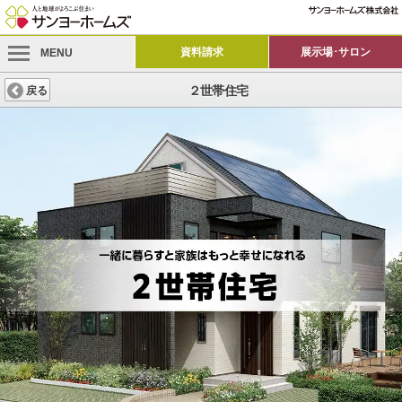
資料請求
展示場･サロン
MENU
２世帯住宅
戻る