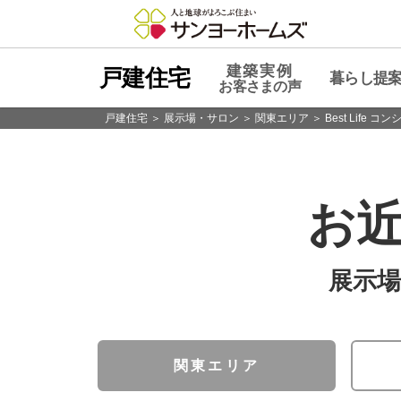
建築実例
戸建住宅
暮らし提
お客さまの声
戸建住宅
＞
展示場・サロン
＞
関東エリア
＞
Best Lif
建築実例 お客さまの声
暮らし提案「ライフスタイルクラ
住まいづくり
分譲情報
サンヨーホームズの戸建住宅・注文住宅に、新
サンヨーホームズが自信を持ってお勧めする 
お
関東エリア
中部エ
・スマｅ
展示場
９つの暮らし提案
ECO & SAFETY
水害に負けない安心の暮
関東エリア
TOPページ
#64