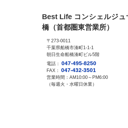
Best Life コンシェルジ
２世帯住宅
新・健康住宅
橋
（首都圏東営業所）
〒273-0011
千葉県船橋市湊町1-1-1
朝日生命船橋湊町ビル5階
AI・IoTで繋がる快適な暮らし
耐火住宅
047-495-8250
電話：
047-432-3501
FAX：
営業時間：AM10:00～PM6:00
（毎週火・水曜日休業）