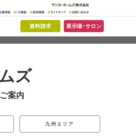
資料請求
展示場･サロン
介します。
ムズ
九州エリア
#60
・遠賀郡岡垣町 岡垣HILLS
#59
S
・小郡市大崎 建築条件付宅地分譲
のご案内
#58
AI・IoTで快適な暮らし with ロボホン
2050年脱炭素社会の実現に向けた住まい
ハウス・オブ・ザ・イヤー・イン・エナジー
#57
#56
九州エリア
#55