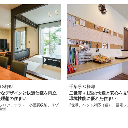
 S様邸
千葉県 O様邸
ンなデザインと快適仕様を両立
二世帯＋1匹の快適と安心を見
た理想の住まい
環境性能に優れた住まい
フロア、テラス、小屋裏収納、リゾ
2世帯、ペット対応（猫）、蓄電シ
空間