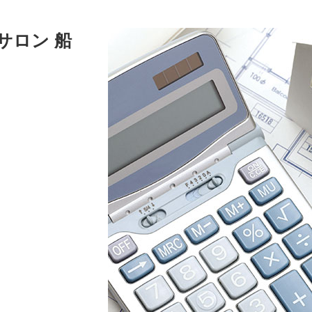
ュサロン 船
屋上で at Homeに楽しむ暮らし
マルチシェルター
ファ
外観デザインギャラリー