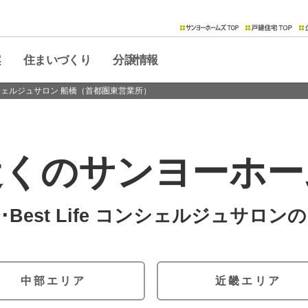
案
住まいづくり
分譲情報
e コンシェルジュサロン 船橋（首都圏東営業所）
シテ」
しくお住まいになられたお客さまのお宅を、建築実例としてご紹
各地の分譲物件をご案内します。
近くのサンヨーホー
リア
近畿エリア
タウン瀬戸
・スマｅタウン八尾・山本
・スマｅタウンHAKUNOSHIMA HILL
･Best Life コンシェルジュサロン
・サンプレイス泉大津・寿町
らし
2050年脱炭素社会の実現に向けた住まい
W-eco design
ZEH + V2H
ゆとりモア3D
ZEH
中部エリア
近畿エリア
#63
#62
#61