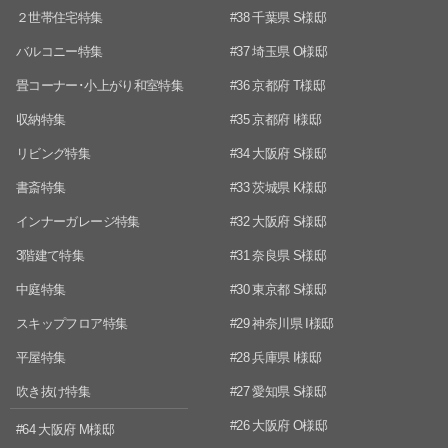
２世帯住宅特集
#38 千葉県 S様邸
バルコニー特集
#37 埼玉県 O様邸
畳コーナー･小上がり和室特集
#36 京都府 T様邸
収納特集
#35 京都府 I様邸
リビング特集
#34 大阪府 S様邸
書斎特集
#33 茨城県 K様邸
インナーガレージ特集
#32 大阪府 S様邸
3階建て特集
#31 奈良県 S様邸
中庭特集
#30 東京都 S様邸
スキップフロア特集
#29 神奈川県 I様邸
平屋特集
#28 兵庫県 I様邸
吹き抜け特集
#27 愛知県 S様邸
#26 大阪府 O様邸
#64 大阪府 M様邸