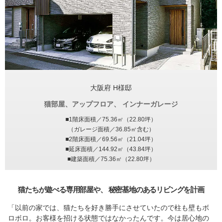
大阪府 H様邸
猫部屋、アップフロア、
インナーガレージ
■1階床面積／75.36㎡（22.80坪）
（ガレージ面積／36.85㎡含む）
■2階床面積／69.56㎡（21.04坪）
■延床面積／144.92㎡（43.84坪）
■建築面積／75.36㎡（22.80坪）
猫たちが遊べる専用部屋や、
秘密基地のあるリビングを計画
「以前の家では、猫たちを好き勝手にさせていたので柱も壁もボ
ロボロ。お客様を招ける状態ではなかったんです。今は居心地の