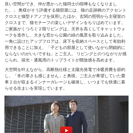
良い空間ができ、仲が悪かった猫同士の喧嘩もなくなりまし
た。」 奥様がそう評価する猫部屋には、猫の足跡柄のアクセント
クロスと猫型ドアノブを採用したほか、玄関の照明から主寝室の
クロスまで、猫モチーフの楽しいデザインをちりばめています。
ご家族がくつろぐ２階リビングは、天井を高くしてキャットウォ
ークを造作し、大きな窓から公園の緑の風景を取り込みました。
一角に設けたアップフロアは、床下を収納スペースとして有効利
用できることに加え、「子どもの部屋として使いながら閉鎖的に
ならないのがいいですね」とご主人。 リビングとのつながりが感
じられ、採光・通風用のトップライトが開放感を高めます。
大空間を叶えながら、高断熱仕様と太陽光発電で冷暖房費を節約
し、「冬の寒さも感じません」と奥様。ご主人が希望していた愛
車２台が収まるインナーガレージも確保し、いつまでも快適に暮
らせる住まいを実現しています。