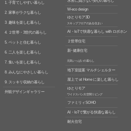
水害に負けない安心の暮らし
1. 子育てしやすい暮らし
W-eco design
2. 家事がラクな暮らし
ゆとりモア3D
3. 趣味を楽しむ暮らし
スキップフロアのある住まい
AI・IoTで快適な暮らし
with ロボホン
4. ２世帯・3世代の暮らし
２世帯住宅
5. ペットと住む暮らし
新･健康住宅
6. 二人を楽しむ暮らし
元気いっぱいの暮らし
7. 集いを楽しむ暮らし
地下室提案 マルチシェルター
8. みんなにやさしい暮らし
屋上で at Home に楽しむ暮らし
9. スッキリ収納の暮らし
ゆとりモア
外観デザインギャラリー
ワイドスパン大空間リビング
ファミリィSOHO
AI・IoTで繋がる快適な暮らし
耐火住宅