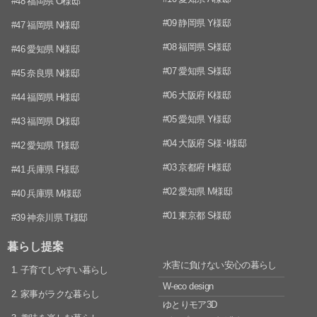
#48 福岡県 O様邸
#09 静岡県 Y様邸
#47 福岡県 N様邸
#08 福岡県 S様邸
#46 愛知県 N様邸
#07 愛知県 S様邸
#45 奈良県 N様邸
#06 大阪府 K様邸
#44 福岡県 H様邸
#05 愛知県 Y様邸
#43 福岡県 D様邸
#04 大阪府 S様･I様邸
#42 愛知県 T様邸
#03 京都府 H様邸
#41 兵庫県 F様邸
#02 愛知県 M様邸
#40 兵庫県 M様邸
#01 東京都 S様邸
#39 神奈川県 T様邸
暮らし提案
水害に負けない安心の暮らし
1. 子育てしやすい暮らし
W-eco design
2. 家事がラクな暮らし
ゆとりモア3D