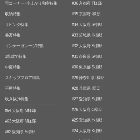
畳コーナー･小上がり和室特集
#36 京都府 T様邸
収納特集
#35 京都府 I様邸
リビング特集
#34 大阪府 S様邸
書斎特集
#33 茨城県 K様邸
インナーガレージ特集
#32 大阪府 S様邸
3階建て特集
#31 奈良県 S様邸
中庭特集
#30 東京都 S様邸
スキップフロア特集
#29 神奈川県 I様邸
平屋特集
#28 兵庫県 I様邸
吹き抜け特集
#27 愛知県 S様邸
#26 大阪府 O様邸
#64 大阪府 M様邸
#25 愛知県 Y様邸
#63 大阪府 M様邸
#24 大阪府 K様邸
#62 愛知県 S様邸