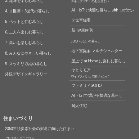
3. 趣味を楽しむ暮らし
スキップフロアのある住まい
AI・IoTで快適な暮らし
with ロボホン
4. ２世帯・3世代の暮らし
２世帯住宅
5. ペットと住む暮らし
新･健康住宅
6. 二人を楽しむ暮らし
元気いっぱいの暮らし
7. 集いを楽しむ暮らし
地下室提案 マルチシェルター
8. みんなにやさしい暮らし
屋上で at Home に楽しむ暮らし
9. スッキリ収納の暮らし
ゆとりモア
外観デザインギャラリー
ワイドスパン大空間リビング
ファミリィSOHO
AI・IoTで繋がる快適な暮らし
耐火住宅
住まいづくり
2050年脱炭素社会の実現に向けた住まい
ゼロエネルギーハウス