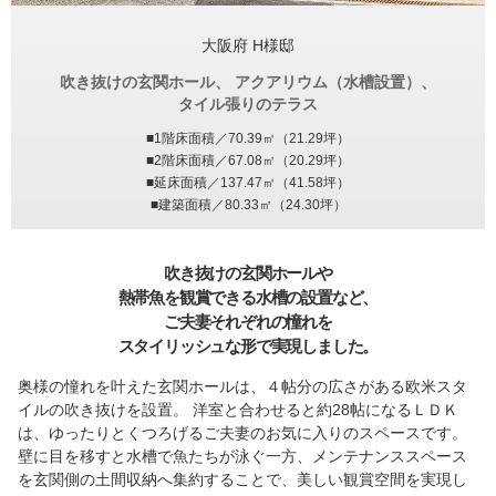
大阪府 H様邸
吹き抜けの玄関ホール、
アクアリウム（水槽設置）、
タイル張りのテラス
■1階床面積／70.39㎡（21.29坪）
■2階床面積／67.08㎡（20.29坪）
■延床面積／137.47㎡（41.58坪）
■建築面積／80.33㎡（24.30坪）
吹き抜けの玄関ホールや
熱帯魚を観賞できる水槽の設置など、
ご夫妻それぞれの憧れを
スタイリッシュな形で実現しました。
奥様の憧れを叶えた玄関ホールは、４帖分の広さがある欧米スタ
イルの吹き抜けを設置。 洋室と合わせると約28帖になるＬＤＫ
は、ゆったりとくつろげるご夫妻のお気に入りのスペースです。
壁に目を移すと水槽で魚たちが泳ぐ一方、メンテナンススペース
を玄関側の土間収納へ集約することで、美しい観賞空間を実現し