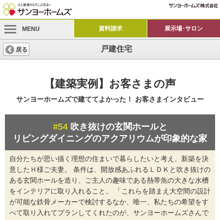
資料請求
展示場･サロン
MENU
戸建住宅
戻る
【建築実例】お客さまの声
サンヨーホームズで建ててよかった！
お客さまインタビュー
#54
吹き抜けの玄関ホールと
リビングダイニングのアクアリウムが印象的な家
自分たちが思い描く理想の住まいで暮らしたいと考え、新築を決
意したＨ様ご夫妻。 条件は、開放感あふれるＬＤＫと吹き抜けの
ある玄関ホールを造り、ご主人の趣味である熱帯魚の大きな水槽
をインテリアに取り入れること。 「これらを踏まえ大空間の設計
が可能な鉄骨メーカーで検討するなか、唯一、私たちの希望をす
べて取り入れてプランしてくれたのが、サンヨーホームズさんで