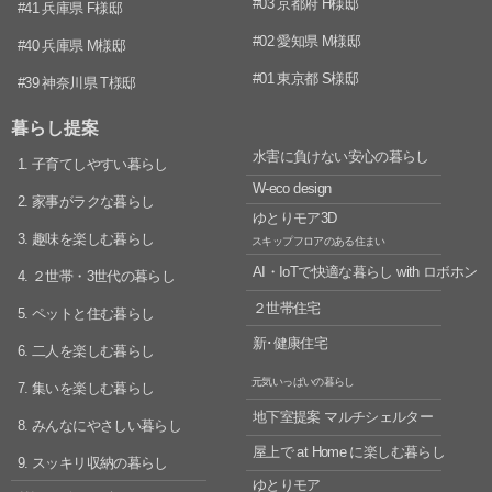
#03 京都府 H様邸
#41 兵庫県 F様邸
#02 愛知県 M様邸
#40 兵庫県 M様邸
#01 東京都 S様邸
#39 神奈川県 T様邸
暮らし提案
水害に負けない安心の暮らし
1. 子育てしやすい暮らし
W-eco design
2. 家事がラクな暮らし
ゆとりモア3D
3. 趣味を楽しむ暮らし
スキップフロアのある住まい
AI・IoTで快適な暮らし
with ロボホン
4. ２世帯・3世代の暮らし
２世帯住宅
5. ペットと住む暮らし
新･健康住宅
6. 二人を楽しむ暮らし
元気いっぱいの暮らし
7. 集いを楽しむ暮らし
地下室提案 マルチシェルター
8. みんなにやさしい暮らし
屋上で at Home に楽しむ暮らし
9. スッキリ収納の暮らし
ゆとりモア