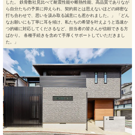
した。 鉄骨数社見比べて耐震性能や断熱性能、高品質でありなが
ら自分たちの予算に抑えられ、契約前とは思えないほどの綿密な
打ち合わせで、思いを汲み取る誠意にも惹かれました。」 「どん
なお願いにも丁寧に耳を傾け、私たちの希望を叶えようと迅速か
つ的確に対応してくださるなど、担当者の皆さんが信頼できる方
ばかり。 各種手続きを含めて手厚くサポートしていただきまし
た。」