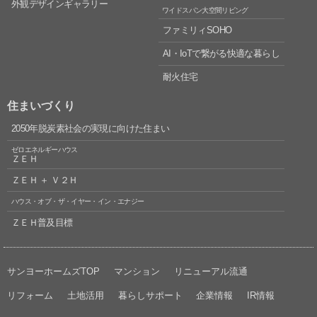
外観デザインギャラリー
ワイドスパン大空間リビング
ファミリィSOHO
AI・IoTで繋がる快適な暮らし
耐火住宅
住まいづくり
2050年脱炭素社会の実現に向けた住まい
ゼロエネルギーハウス
ＺＥＨ
ＺＥＨ ＋ Ｖ２Ｈ
ハウス・オブ・ザ・イヤー・イン・エナジー
ＺＥＨ普及目標
サンヨーホームズTOP
マンション
リニューアル流通
リフォーム
土地活用
暮らしサポート
企業情報
IR情報