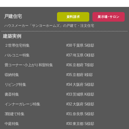
戸建住宅
資料請求
展示場･サロン
ハウスメーカー「サンヨーホームズ」の戸建て・注文住宅
建築実例
２世帯住宅特集
#38 千葉県 S様邸
バルコニー特集
#37 埼玉県 O様邸
畳コーナー･小上がり和室特集
#36 京都府 T様邸
収納特集
#35 京都府 I様邸
リビング特集
#34 大阪府 S様邸
書斎特集
#33 茨城県 K様邸
インナーガレージ特集
#32 大阪府 S様邸
3階建て特集
#31 奈良県 S様邸
中庭特集
#30 東京都 S様邸